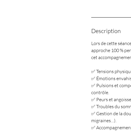
Description
Lors de cette séanc
approche 100 % perso
cet accompagnement
✅ Tensions physiques
✅ Émotions envahiss
✅ Pulsions et compo
contrôle.
✅ Peurs et angoisses
✅ Troubles du somme
✅ Gestion de la dou
migraines…).
✅ Accompagnement de