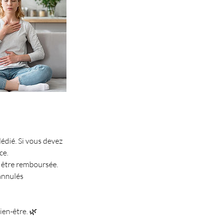
édié. Si vous devez
ce.
s être remboursée.
annulés
en-être. 🌿