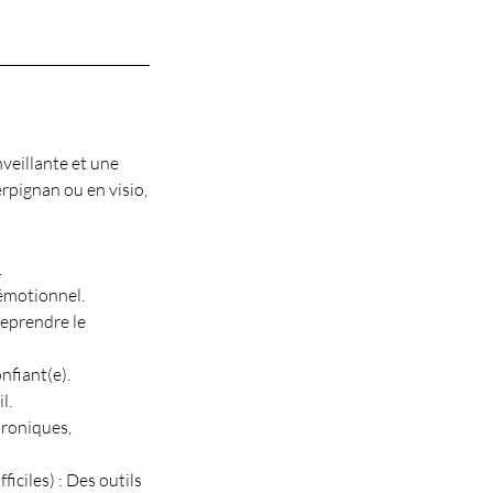
veillante et une
rpignan ou en visio,
.
 émotionnel.
reprendre le
nfiant(e).
l.
hroniques,
ciles) : Des outils