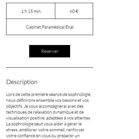
60
euros
1 h 15 min
1
60 €
1
5
Cabinet Paramédical Enaï
m
i
n
Réserver
Description
Lors de cette première séance de sophrologie,
nous définirons ensemble vos besoins et vos
objectifs. Je vous accompagnerai avec des
techniques de relaxation dynamique et de
visualisation positive, adaptées à vos attentes.
La sophrologie peut vous aider à gérer le
stress, améliorer votre sommeil, renforcer
votre confiance en vous ou préparer un