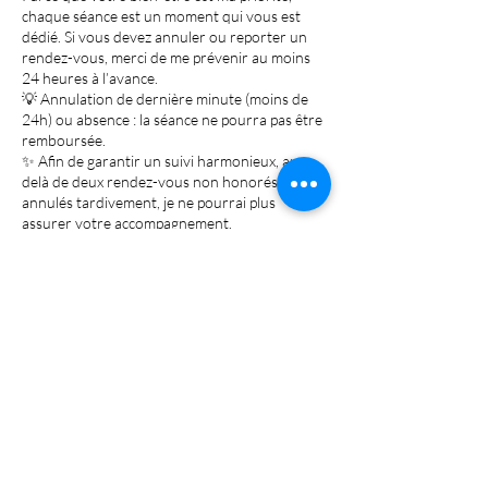
chaque séance est un moment qui vous est
dédié. Si vous devez annuler ou reporter un
rendez-vous, merci de me prévenir au moins
24 heures à l’avance.
💡 Annulation de dernière minute (moins de
24h) ou absence : la séance ne pourra pas être
remboursée.
✨ Afin de garantir un suivi harmonieux, au-
delà de deux rendez-vous non honorés ou
annulés tardivement, je ne pourrai plus
assurer votre accompagnement.
Merci pour votre compréhension et votre
engagement dans cette belle démarche de
bien-être. 🌿
Coordonnées
62 Avenue Georges Guynemer, Perpignan,
France
0766398679